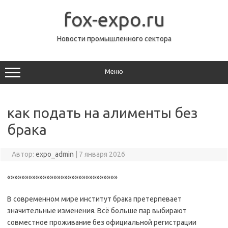
Перейти
к
fox-expo.ru
содержимому
Новости промышленного сектора
Меню
как подать на алименты без
брака
Автор:
expo_admin
|
7 января 2026
«»»»»»»»»»»»»»»»»»»»»»»»»»»»»»»
В современном мире институт брака претерпевает
значительные изменения. Всё больше пар выбирают
совместное проживание без официальной регистрации