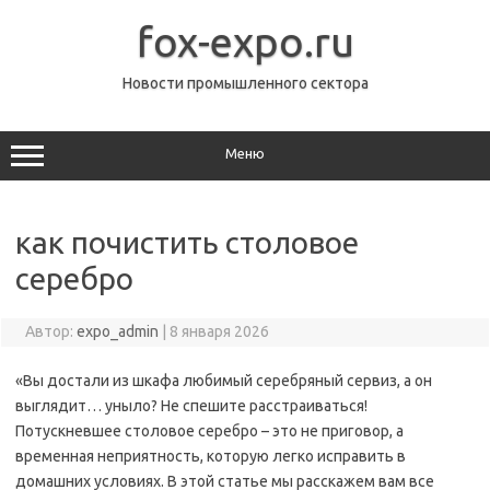
Перейти
к
fox-expo.ru
содержимому
Новости промышленного сектора
Меню
как почистить столовое
серебро
Автор:
expo_admin
|
8 января 2026
«Вы достали из шкафа любимый серебряный сервиз, а он
выглядит… уныло? Не спешите расстраиваться!
Потускневшее столовое серебро – это не приговор, а
временная неприятность, которую легко исправить в
домашних условиях. В этой статье мы расскажем вам все