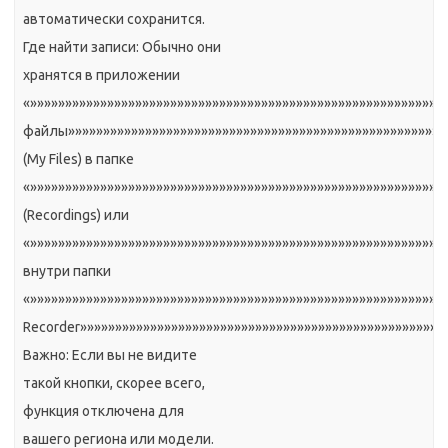
автоматически сохранится.
Где найти записи: Обычно они
хранятся в приложении
«»»»»»»»»»»»»»»»»»»»»»»»»»»»»»»»»»»»»»»»»»»»»»»»»»»»»»»»»»»
файлы»»»»»»»»»»»»»»»»»»»»»»»»»»»»»»»»»»»»»»»»»»»»»»»»»»»»»»
(My Files) в папке
«»»»»»»»»»»»»»»»»»»»»»»»»»»»»»»»»»»»»»»»»»»»»»»»»»»»»»»»»»»»
(Recordings) или
«»»»»»»»»»»»»»»»»»»»»»»»»»»»»»»»»»»»»»»»»»»»»»»»»»»»»»»»»»»»
внутри папки
«»»»»»»»»»»»»»»»»»»»»»»»»»»»»»»»»»»»»»»»»»»»»»»»»»»»»»»»»»»»
Recorder»»»»»»»»»»»»»»»»»»»»»»»»»»»»»»»»»»»»»»»»»»»»»»»»»»»»»
Важно: Если вы не видите
такой кнопки, скорее всего,
функция отключена для
вашего региона или модели.