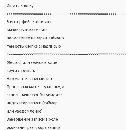
Ищите кнопку
«»»»»»»»»»»»»»»»»»»»»»»»»»»»»»»»»»»»»»»»»»»»»»»»»»»»»»»»»»»»
В интерфейсе активного
вызова внимательно
посмотрите на экран. Обычно
там есть кнопка с надписью
«»»»»»»»»»»»»»»»»»»»»»»»»»»»»»»»»»»»»»»»»»»»»»»»»»»»»»»»»»»»
(Record) или значок в виде
круга с точкой.
Нажмите и записывайте:
Просто нажмите эту кнопку, и
запись начнется. Вы увидите
индикатор записи (таймер
или уведомление).
Завершение записи: После
окончания разговора запись