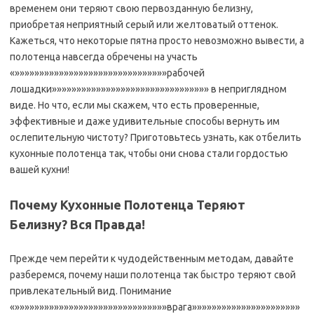
временем они теряют свою первозданную белизну,
приобретая неприятный серый или желтоватый оттенок.
Кажеться, что некоторые пятна просто невозможно вывести, а
полотенца навсегда обречены на участь
«»»»»»»»»»»»»»»»»»»»»»»»»»»»»»»»рабочей
лошадки»»»»»»»»»»»»»»»»»»»»»»»»»»»»»»»» в неприглядном
виде. Но что, если мы скажем, что есть проверенные,
эффективные и даже удивительные способы вернуть им
ослепительную чистоту? Приготовьтесь узнать, как отбелить
кухонные полотенца так, чтобы они снова стали гордостью
вашей кухни!
Почему Кухонные Полотенца Теряют
Белизну? Вся Правда!
Прежде чем перейти к чудодейственным методам, давайте
разберемся, почему наши полотенца так быстро теряют свой
привлекательный вид. Понимание
«»»»»»»»»»»»»»»»»»»»»»»»»»»»»»»»врага»»»»»»»»»»»»»»»»»»»»»»