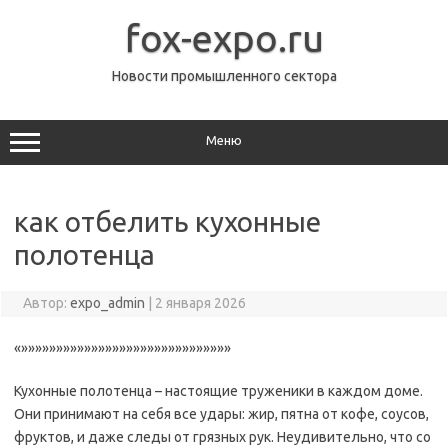
Перейти
к
fox-expo.ru
содержимому
Новости промышленного сектора
Меню
как отбелить кухонные
полотенца
Автор:
expo_admin
|
2 января 2026
«»»»»»»»»»»»»»»»»»»»»»»»»»»»»»»
Кухонные полотенца – настоящие труженики в каждом доме.
Они принимают на себя все удары: жир, пятна от кофе, соусов,
фруктов, и даже следы от грязных рук. Неудивительно, что со