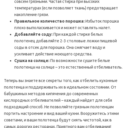
совсем грязными. Частая стирка при высоких
температурах (если позволяет ткань) предотвращает
накопление грязи.
Правильное количество порошка:
Избыток порошка
плохо выполаскивается и может оставлять налет.
Добавляйте соду:
При каждой стирке белых
полотенец добавляйте 2-3 столовые ложки пищевой
соды в отсек для порошка. Она смягчает воду и
усиливает действие моющего средства.
Сушка на солнце:
По возможности сушите белые
полотенца на солнце – это естественный отбеливатель.
Теперь вы знаете все секреты того, как отбелить кухонные
полотенца и поддерживать их в идеальном состоянии. От
бабушкиных методов кипячения до современных
кислородных отбеливателей – каждый найдет для себя
подходящий способ. Не позволяйте грязным полотенцам
портить настроение и вид вашей кухни. Вооружитесь этими
советами, и ваши полотенца будут сиять чистотой, как в
самых дорогих ресторанах. Приятного вам отбеливания!