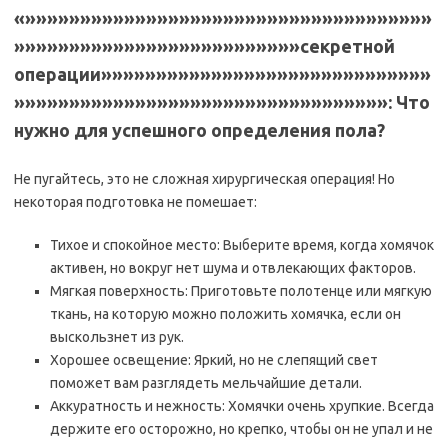
«»»»»»»»»»»»»»»»»»»»»»»»»»»»»»»»»»»»»»
»»»»»»»»»»»»»»»»»»»»»»»»»»секретной
операции»»»»»»»»»»»»»»»»»»»»»»»»»»»»»»
»»»»»»»»»»»»»»»»»»»»»»»»»»»»»»»»»»: Что
нужно для успешного определения пола?
Не пугайтесь, это не сложная хирургическая операция! Но
некоторая подготовка не помешает:
Тихое и спокойное место: Выберите время, когда хомячок
активен, но вокруг нет шума и отвлекающих факторов.
Мягкая поверхность: Приготовьте полотенце или мягкую
ткань, на которую можно положить хомячка, если он
выскользнет из рук.
Хорошее освещение: Яркий, но не слепящий свет
поможет вам разглядеть мельчайшие детали.
Аккуратность и нежность: Хомячки очень хрупкие. Всегда
держите его осторожно, но крепко, чтобы он не упал и не