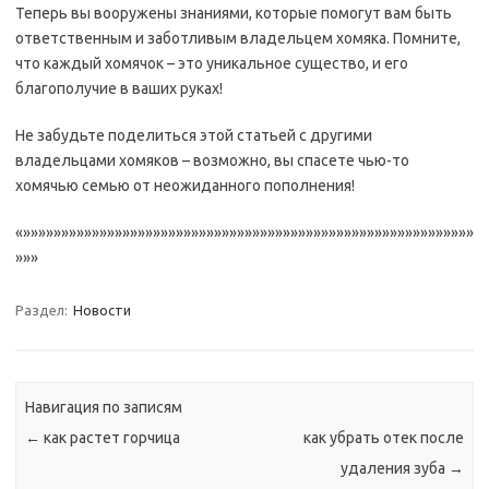
Теперь вы вооружены знаниями, которые помогут вам быть
ответственным и заботливым владельцем хомяка. Помните,
что каждый хомячок – это уникальное существо, и его
благополучие в ваших руках!
Не забудьте поделиться этой статьей с другими
владельцами хомяков – возможно, вы спасете чью-то
хомячью семью от неожиданного пополнения!
«»»»»»»»»»»»»»»»»»»»»»»»»»»»»»»»»»»»»»»»»»»»»»»»»»»»»»»»»»»»
»»»
Раздел:
Новости
Навигация по записям
←
как растет горчица
как убрать отек после
удаления зуба
→