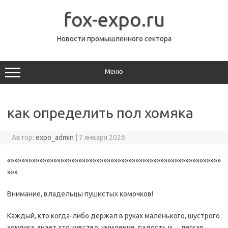
Перейти
к
fox-expo.ru
содержимому
Новости промышленного сектора
Меню
как определить пол хомяка
Автор:
expo_admin
|
7 января 2026
«»»»»»»»»»»»»»»»»»»»»»»»»»»»»»»»»»»»»»»»»»»»»»»»»»»»»»»»»»»»
»»»
Внимание, владельцы пушистых комочков!
Каждый, кто когда-либо держал в руках маленького, шустрого
хомячка, знает это чувство: умиление, радость и… легкая