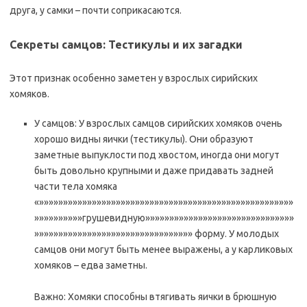
друга, у самки – почти соприкасаются.
Секреты самцов: Тестикулы и их загадки
Этот признак особенно заметен у взрослых сирийских
хомяков.
У самцов: У взрослых самцов сирийских хомяков очень
хорошо видны яички (тестикулы). Они образуют
заметные выпуклости под хвостом, иногда они могут
быть довольно крупными и даже придавать задней
части тела хомяка
«»»»»»»»»»»»»»»»»»»»»»»»»»»»»»»»»»»»»»»»»»»»»»»»»»»»»»
»»»»»»»»»»грушевидную»»»»»»»»»»»»»»»»»»»»»»»»»»»»»»»
»»»»»»»»»»»»»»»»»»»»»»»»»»»»»»»»» форму. У молодых
самцов они могут быть менее выражены, а у карликовых
хомяков – едва заметны.
Важно: Хомяки способны втягивать яички в брюшную