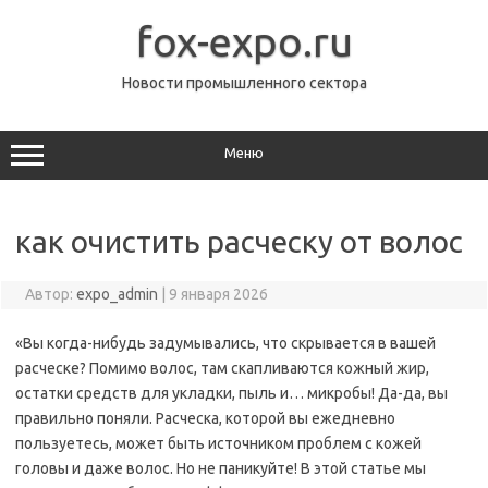
Перейти
к
fox-expo.ru
содержимому
Новости промышленного сектора
Меню
как очистить расческу от волос
Автор:
expo_admin
|
9 января 2026
«Вы когда-нибудь задумывались, что скрывается в вашей
расческе? Помимо волос, там скапливаются кожный жир,
остатки средств для укладки, пыль и… микробы! Да-да, вы
правильно поняли. Расческа, которой вы ежедневно
пользуетесь, может быть источником проблем с кожей
головы и даже волос. Но не паникуйте! В этой статье мы