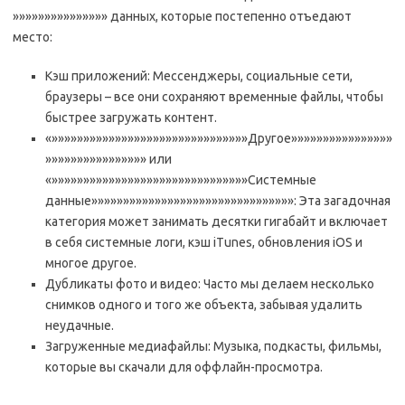
»»»»»»»»»»»»»»» данных, которые постепенно отъедают
место:
Кэш приложений: Мессенджеры, социальные сети,
браузеры – все они сохраняют временные файлы, чтобы
быстрее загружать контент.
«»»»»»»»»»»»»»»»»»»»»»»»»»»»»»»»Другое»»»»»»»»»»»»»»»»
»»»»»»»»»»»»»»»» или
«»»»»»»»»»»»»»»»»»»»»»»»»»»»»»»»Системные
данные»»»»»»»»»»»»»»»»»»»»»»»»»»»»»»»»: Эта загадочная
категория может занимать десятки гигабайт и включает
в себя системные логи, кэш iTunes, обновления iOS и
многое другое.
Дубликаты фото и видео: Часто мы делаем несколько
снимков одного и того же объекта, забывая удалить
неудачные.
Загруженные медиафайлы: Музыка, подкасты, фильмы,
которые вы скачали для оффлайн-просмотра.