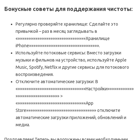
Бонусные советы для поддержания чистоты:
Регулярно проверяйте хранилище: Сделайте это
привычкой – раз в месяц заглядывать в
«»»»»»»»»»»»»»»»»»»»»»»»»»»»»»»»Хранилище
iPhone»»»»»»»»»»»»»»»»»»»»»»»»»»»»»»»».
Используйте потоковые сервисы: Вместо загрузки
музыки и фильмов на устройство, используйте Apple
Music, Spotify, Netflix и другие сервисы для потокового
воспроизведения.
Отключите автоматические загрузки: В
«»»»»»»»»»»»»»»»»»»»»»»»»»»»»»»»Настройки»»»»»»»»»»»»
»»»»»»»»»»»»»»»»»»»» >
«»»»»»»»»»»»»»»»»»»»»»»»»»»»»»»»App
Store»»»»»»»»»»»»»»»»»»»»»»»»»»»»»»»» отключите
автоматические загрузки приложений, обновлений и
медиа.
Поздравляем! Теперь вы вооружены всеми необходимыми