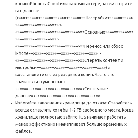
копию iPhone в iCloud или на компьютере, затем сотрите
все данные
(«»»»»»»»»»»»»»»»»»»»»»»»»»»»»»»»Настройки»»»»»»»»»»»»
»»»»»»»»»»»»»»»»»»»» >
«»»»»»»»»»»»»»»»»»»»»»»»»»»»»»»»Основные»»»»»»»»»»»»»
»»»»»»»»»»»»»»»»»»» >
«»»»»»»»»»»»»»»»»»»»»»»»»»»»»»»»Перенос или сброс
iPhone»»»»»»»»»»»»»»»»»»»»»»»»»»»»»»»» >
«»»»»»»»»»»»»»»»»»»»»»»»»»»»»»»»Стереть контент и
настройки»»»»»»»»»»»»»»»»»»»»»»»»»»»»»»»») и
восстановите его из резервной копии. Часто это
значительно уменьшает
«»»»»»»»»»»»»»»»»»»»»»»»»»»»»»»»Системные
данные»»»»»»»»»»»»»»»»»»»»»»»»»»»»»»»».
Избегайте заполнения хранилища до отказа: Старайтесь
всегда оставлять хотя бы 1-2 ГБ свободного места. Когда
хранилище полностью забито, iOS начинает работать
менее эффективно и накапливает больше временных
файлов.