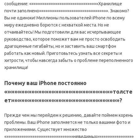
сообщение: «»»»»»»»»»»»»»»»»»»»»»»»»»»»»»»»Хранилище
почти заполнено»»»»»»»»»»»»»»»»»»»»»»»»»»»»»»»». Знакомо?
Вы не одиноки! Миллионы пользователей iPhone по всему
миру ежедневно борются с нехваткой места. Но не
отчаивайтесь! Мы подготовили для вас исчерпывающее
руководство, которое поможет вам не просто освободить
драгоценные гигабайты, но и заставить ваш смартфон
работать как новый. Приготовьтесь узнать все секреты и
хитрости, чтобы навсегда забыть о проблеме переполненного
хранилища!
Почему ваш iPhone постоянно
«»»»»»»»»»»»»»»»»»»»»»»»»»»»»»»»толсте
ет»»»»»»»»»»»»»»»»»»»»»»»»»»»»»»»»?
Прежде чем мы перейдем к решению, давайте поймем корень
проблемы. Ваш iPhone заполняется не только вашими фото и
приложениями. Существует множество
«»»»»»»»»»»»»»»»»»»»»»»»»»»»»»»»невидимых»»»»»»»»»»»»»»»»»