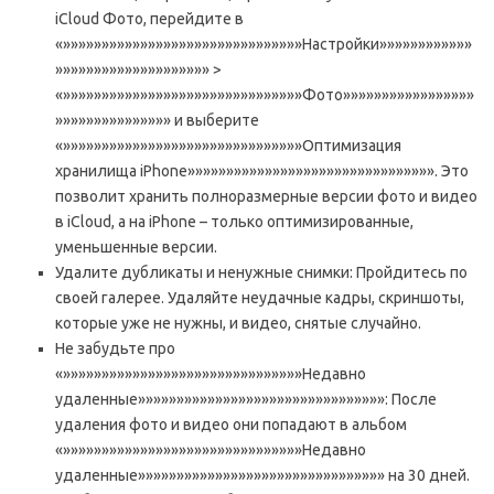
iCloud Фото, перейдите в
«»»»»»»»»»»»»»»»»»»»»»»»»»»»»»»»Настройки»»»»»»»»»»»»
»»»»»»»»»»»»»»»»»»»» >
«»»»»»»»»»»»»»»»»»»»»»»»»»»»»»»»Фото»»»»»»»»»»»»»»»»»
»»»»»»»»»»»»»»» и выберите
«»»»»»»»»»»»»»»»»»»»»»»»»»»»»»»»Оптимизация
хранилища iPhone»»»»»»»»»»»»»»»»»»»»»»»»»»»»»»»». Это
позволит хранить полноразмерные версии фото и видео
в iCloud, а на iPhone – только оптимизированные,
уменьшенные версии.
Удалите дубликаты и ненужные снимки: Пройдитесь по
своей галерее. Удаляйте неудачные кадры, скриншоты,
которые уже не нужны, и видео, снятые случайно.
Не забудьте про
«»»»»»»»»»»»»»»»»»»»»»»»»»»»»»»»Недавно
удаленные»»»»»»»»»»»»»»»»»»»»»»»»»»»»»»»»: После
удаления фото и видео они попадают в альбом
«»»»»»»»»»»»»»»»»»»»»»»»»»»»»»»»Недавно
удаленные»»»»»»»»»»»»»»»»»»»»»»»»»»»»»»»» на 30 дней.