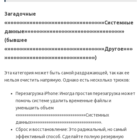
Загадочные
«»»»»»»»»»»»»»»»»»»»»»»»»»»»»»»»Системные
данные»»»»»»»»»»»»»»»»»»»»»»»»»»»»»»»»
(бывшее
«»»»»»»»»»»»»»»»»»»»»»»»»»»»»»»»Другое»»»
»»»»»»»»»»»»»»»»»»»»»»»»»»»»»)
Эта категория может быть самой раздражающей, так как ее
нельзя очистить напрямую. Однако есть несколько трюков:
Перезагрузка iPhone: Иногда простая перезагрузка может
помочь системе удалить временные файлы и
уменьшить объем
«»»»»»»»»»»»»»»»»»»»»»»»»»»»»»»»Системных
данных»»»»»»»»»»»»»»»»»»»»»»»»»»»»»»»».
Сброс и восстановление: Это радикальный, но самый
эффективный способ. Сделайте полную резервную