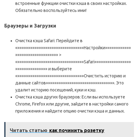
встроенные функции очистки кэша в своих настройках.
Обязательно воспользуйтесь ими!
Браузеры и Загрузки
Очистка кэша Safari: Перейдите в
«»»»»»»»»»»»»»»»»»»»»»»»»»»»»»»»Настройки»»»»»»»»»»»»
»»»»»»»»»»»»»»»»»»»» >
«»»»»»»»»»»»»»»»»»»»»»»»»»»»»»»»Safari»»»»»»»»»»»»»»»»»
»»»»»»»»»»»»»»» и выберите
«»»»»»»»»»»»»»»»»»»»»»»»»»»»»»»»Очистить историю и
данные сайтов»»»»»»»»»»»»»»»»»»»»»»»»»»»»»»»». Это
удалит историю посещений, куки и кэш.
Очистка кэша других браузеров: Если вы используете
Chrome, Firefox или другие, зайдите в настройки самого
приложения и найдите опцию очистки кэша и данных.
Читать статью
как починить розетку