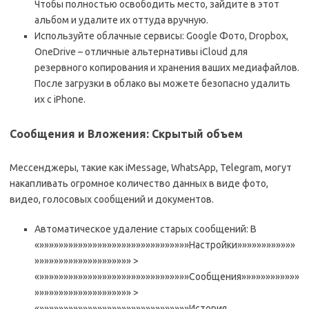
Чтобы полностью освободить место, зайдите в этот
альбом и удалите их оттуда вручную.
Используйте облачные сервисы: Google Фото, Dropbox,
OneDrive – отличные альтернативы iCloud для
резервного копирования и хранения ваших медиафайлов.
После загрузки в облако вы можете безопасно удалить
их с iPhone.
Сообщения и Вложения: Скрытый объем
Мессенджеры, такие как iMessage, WhatsApp, Telegram, могут
накапливать огромное количество данных в виде фото,
видео, голосовых сообщений и документов.
Автоматическое удаление старых сообщений: В
«»»»»»»»»»»»»»»»»»»»»»»»»»»»»»»»Настройки»»»»»»»»»»»»
»»»»»»»»»»»»»»»»»»»» >
«»»»»»»»»»»»»»»»»»»»»»»»»»»»»»»»Сообщения»»»»»»»»»»»»
»»»»»»»»»»»»»»»»»»»» >
«»»»»»»»»»»»»»»»»»»»»»»»»»»»»»»»История