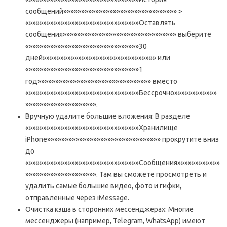
сообщений»»»»»»»»»»»»»»»»»»»»»»»»»»»»»»»» >
«»»»»»»»»»»»»»»»»»»»»»»»»»»»»»»»Оставлять
сообщения»»»»»»»»»»»»»»»»»»»»»»»»»»»»»»»» выберите
«»»»»»»»»»»»»»»»»»»»»»»»»»»»»»»»30
дней»»»»»»»»»»»»»»»»»»»»»»»»»»»»»»»» или
«»»»»»»»»»»»»»»»»»»»»»»»»»»»»»»»1
год»»»»»»»»»»»»»»»»»»»»»»»»»»»»»»»» вместо
«»»»»»»»»»»»»»»»»»»»»»»»»»»»»»»»Бессрочно»»»»»»»»»»»»
»»»»»»»»»»»»»»»»»»»».
Вручную удалите большие вложения: В разделе
«»»»»»»»»»»»»»»»»»»»»»»»»»»»»»»»Хранилище
iPhone»»»»»»»»»»»»»»»»»»»»»»»»»»»»»»»» прокрутите вниз
до
«»»»»»»»»»»»»»»»»»»»»»»»»»»»»»»»Сообщения»»»»»»»»»»»»
»»»»»»»»»»»»»»»»»»»». Там вы сможете просмотреть и
удалить самые большие видео, фото и гифки,
отправленные через iMessage.
Очистка кэша в сторонних мессенджерах: Многие
мессенджеры (например, Telegram, WhatsApp) имеют