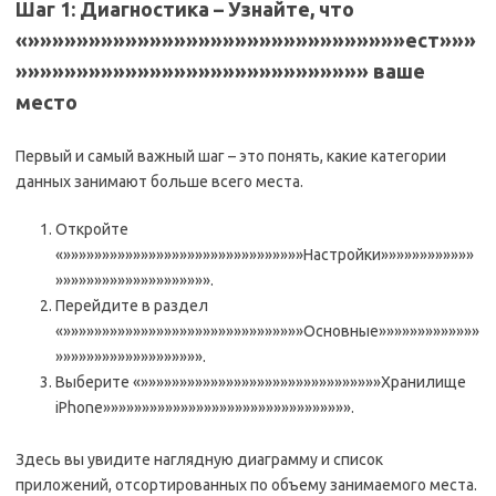
Шаг 1: Диагностика – Узнайте, что
«»»»»»»»»»»»»»»»»»»»»»»»»»»»»»»»ест»»»
»»»»»»»»»»»»»»»»»»»»»»»»»»»»» ваше
место
Первый и самый важный шаг – это понять, какие категории
данных занимают больше всего места.
Откройте
«»»»»»»»»»»»»»»»»»»»»»»»»»»»»»»»Настройки»»»»»»»»»»»»
»»»»»»»»»»»»»»»»»»»».
Перейдите в раздел
«»»»»»»»»»»»»»»»»»»»»»»»»»»»»»»»Основные»»»»»»»»»»»»»
»»»»»»»»»»»»»»»»»»».
Выберите «»»»»»»»»»»»»»»»»»»»»»»»»»»»»»»»Хранилище
iPhone»»»»»»»»»»»»»»»»»»»»»»»»»»»»»»»».
Здесь вы увидите наглядную диаграмму и список
приложений, отсортированных по объему занимаемого места.