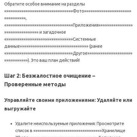
Обратите особое внимание на разделы
«»»»»»»»»»»»»»»»»»»»»»»»»»»»»»»»Фото»»»»»»»»»»»»»»»»»»»»»»
»»»»»»»»»»,
«»»»»»»»»»»»»»»»»»»»»»»»»»»»»»»»Приложения»»»»»»»»»»»»»»»»
»»»»»»»»»»»»»»»» и загадочное
«»»»»»»»»»»»»»»»»»»»»»»»»»»»»»»»Системные
данные»»»»»»»»»»»»»»»»»»»»»»»»»»»»»»»» (ранее
«»»»»»»»»»»»»»»»»»»»»»»»»»»»»»»»Другое»»»»»»»»»»»»»»»»»»»»»
»»»»»»»»»»»). Это ваш план действий!
Шаг 2: Безжалостное очищение –
Проверенные методы
Управляйте своими приложениями: Удаляйте или
выгружайте
Удалите неиспользуемые приложения: Просмотрите
список в «»»»»»»»»»»»»»»»»»»»»»»»»»»»»»»»Хранилище