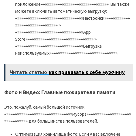
приложение»»»»»»»»»»»»»»»»»»»»»»»»»»»»»»»». Вы также
можете включить автоматическую выгрузку:
«»»»»»»»»»»»»»»»»»»»»»»»»»»»»»»»Настройки»»»»»»»»»»»»
»»»»»»»»»»»»»»»»»»»» >
«»»»»»»»»»»»»»»»»»»»»»»»»»»»»»»»App
Store»»»»»»»»»»»»»»»»»»»»»»»»»»»»»»»» >
«»»»»»»»»»»»»»»»»»»»»»»»»»»»»»»»Выгрузка
неиспользуемых»»»»»»»»»»»»»»»»»»»»»»»»»»»»»»»».
Читать статью
как привязать к себе мужчину
Фото и Видео: Главные пожиратели памяти
Это, пожалуй, самый большой источник
«»»»»»»»»»»»»»»»»»»»»»»»»»»»»»»»мусора»»»»»»»»»»»»»»»»»»»»»
»»»»»»»»»»» для большинства пользователей.
Оптимизация хранилища фото: Если у вас включена