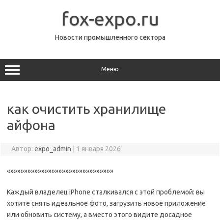
Перейти
к
fox-expo.ru
содержимому
Новости промышленного сектора
Меню
как очистить хранилище
айфона
Автор:
expo_admin
|
1 января 2026
«»»»»»»»»»»»»»»»»»»»»»»»»»»»»»»
Каждый владелец iPhone сталкивался с этой проблемой: вы
хотите снять идеальное фото, загрузить новое приложение
или обновить систему, а вместо этого видите досадное