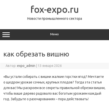
Перейти
к
fox-expo.ru
содержимому
Новости промышленного сектора
Меню
как обрезать вишню
Автор:
expo_admin
|
13 января 2026
«Вы устали собирать с вишни жалкие горстки ягод? Мечтаете
о щедром урожае сочных, крупных плодов? Тогда эта статья
для вас! Мы раскроем все секреты правильной обрезки вишни,
чтобы ваше дерево радовало вас богатым урожаем каждый
год. Забудьте о разочарованиях – пора действовать!