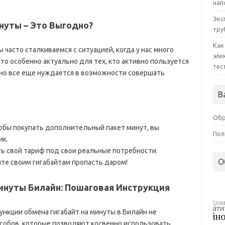
нап
Экс
нуты – Это Выгодно?
тру
Как
часто сталкиваемся с ситуацией, когда у нас много
эле
Это особенно актуально для тех, кто активно пользуется
тес
но все еще нуждается в возможности совершать
В
Обр
тобы покупать дополнительный пакет минут, вы
Пол
ик.
ь свой тариф под свои реальные потребности.
О
йте своим гигабайтам пропасть даром!
инуты Билайн: Пошаговая Инструкция
ункции обмена гигабайт на минуты в Билайн не
особов, которые позволяют косвенно использовать