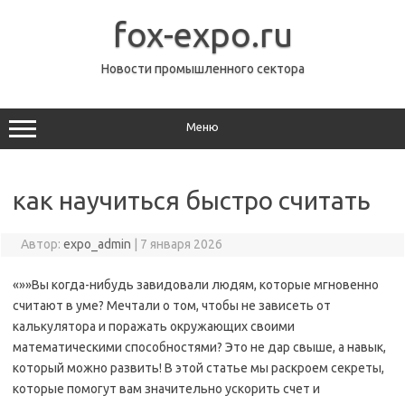
Перейти
к
fox-expo.ru
содержимому
Новости промышленного сектора
Меню
как научиться быстро считать
Автор:
expo_admin
|
7 января 2026
«»»Вы когда-нибудь завидовали людям, которые мгновенно
считают в уме? Мечтали о том, чтобы не зависеть от
калькулятора и поражать окружающих своими
математическими способностями? Это не дар свыше, а навык,
который можно развить! В этой статье мы раскроем секреты,
которые помогут вам значительно ускорить счет и