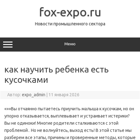
Перейти
к
fox-expo.ru
содержимому
Новости промышленного сектора
Меню
как научить ребенка есть
кусочками
Автор:
expo_admin
|
11 января 2026
«»»Вы отчаянно пытаетесь приучить малыша к кусочкам, но он
упорно отказывается, выплевывает и устраивает истерики?
Вы не одиноки! Многие родители сталкиваются с этой
проблемой․ Но не волнуйтесь, выход есть! В этой статье мы
разберем все этапы, причины и проверенные методы, которые