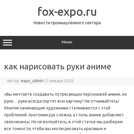
Перейти
к
fox-expo.ru
содержимому
Новости промышленного сектора
Меню
как нарисовать руки аниме
Автор:
expo_admin
|
3 января 2026
«Вы мечтаете создавать потрясающих персонажей аниме, но
руки… руки всегда портят всю картину? Не отчаивайтесь!
Многие начинающие художники сталкиваются с этой
проблемой. Анатомия рук сложна, а стиль аниме добавляет
свои нюансы. Но не волнуйтесь, в этой статье мы разберем
все тонкости, чтобы вы могли рисовать красивые и