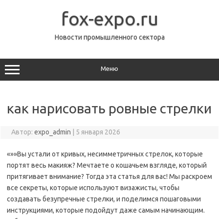
Перейти
к
fox-expo.ru
содержимому
Новости промышленного сектора
Меню
как нарисовать ровные стрелки
Автор:
expo_admin
|
5 января 2026
«»»Вы устали от кривых, несимметричных стрелок, которые
портят весь макияж? Мечтаете о кошачьем взгляде, который
притягивает внимание? Тогда эта статья для вас! Мы раскроем
все секреты, которые используют визажисты, чтобы
создавать безупречные стрелки, и поделимся пошаговыми
инструкциями, которые подойдут даже самым начинающим.