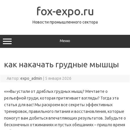
Перейти
к
fox-expo.ru
содержимому
Новости промышленного сектора
Меню
как накачать грудные мышцы
Автор:
expo_admin
|
5 января 2026
«»»Вы устали от дряблых грудных мышц? Мечтаете о
рельефной груди‚ которая притягивает взгляды? Тогда эта
статья для вас! Мы раскроем все секреты эффективных
тренировок‚ правильного питания и восстановления‚ которые
помогут вам добиться впечатляющих результатов. Забудьте о
бесконечных отжиманиях и пустых обещаниях – пришло время