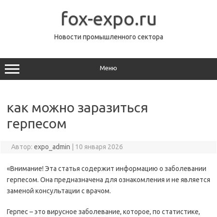
Перейти
к
fox-expo.ru
содержимому
Новости промышленного сектора
Меню
как можно заразиться
герпесом
Автор:
expo_admin
|
10 января 2026
«Внимание! Эта статья содержит информацию о заболевании
герпесом. Она предназначена для ознакомления и не является
заменой консультации с врачом.
Герпес – это вирусное заболевание, которое, по статистике,