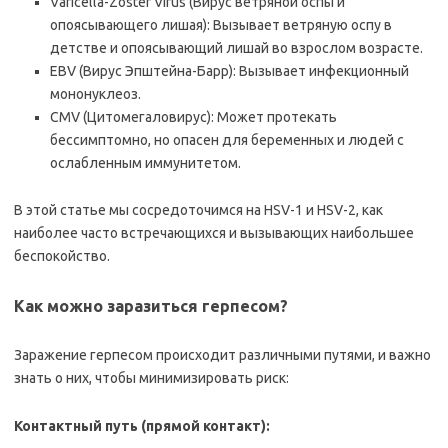
Varicella-Zoster Virus (Вирус ветряной оспы и
опоясывающего лишая): Вызывает ветряную оспу в
детстве и опоясывающий лишай во взрослом возрасте.
EBV (Вирус Эпштейна-Барр): Вызывает инфекционный
мононуклеоз.
CMV (Цитомегаловирус): Может протекать
бессимптомно, но опасен для беременных и людей с
ослабленным иммунитетом.
В этой статье мы сосредоточимся на HSV-1 и HSV-2, как
наиболее часто встречающихся и вызывающих наибольшее
беспокойство.
Как можно заразиться герпесом?
Заражение герпесом происходит различными путями, и важно
знать о них, чтобы минимизировать риск:
Контактный путь (прямой контакт):