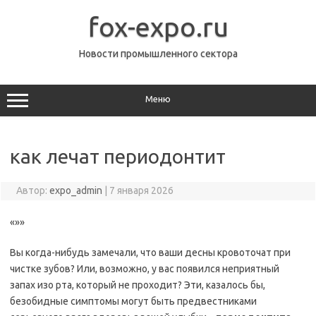
Перейти
к
fox-expo.ru
содержимому
Новости промышленного сектора
Меню
как лечат периодонтит
Автор:
expo_admin
|
7 января 2026
«»»
Вы когда-нибудь замечали, что ваши десны кровоточат при
чистке зубов? Или, возможно, у вас появился неприятный
запах изо рта, который не проходит? Эти, казалось бы,
безобидные симптомы могут быть предвестниками