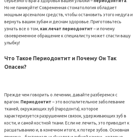
серьезного врага здоровья вашей улыбки –
периодонтита
.
Но не паникуйте! Современная стоматология обладает
мощным арсеналом средств, чтобы остановить этого недуга и
вернуть вашим зубам и деснам здоровье. Приготовьтесь
узнать все о том,
как лечат периодонтит
– и почему
своевременное обращение к специалисту может спасти вашу
улыбку!
Что Такое Периодонтит и Почему Он Так
Опасен?
Прежде чем говорить о лечении, давайте разберемся с
врагом.
Периодонтит
– это воспалительное заболевание
тканей, окружающих зуб (пародонта), которое
характеризуется разрушением связок, удерживающих зуб в
кости, и самой костной ткани. Если не лечить, это приводит к
расшатыванию и, в конечном итоге, к потере зубов. Основная