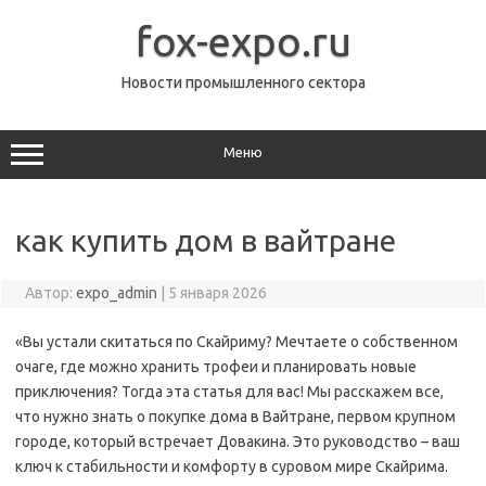
Перейти
к
fox-expo.ru
содержимому
Новости промышленного сектора
Меню
как купить дом в вайтране
Автор:
expo_admin
|
5 января 2026
«Вы устали скитаться по Скайриму? Мечтаете о собственном
очаге, где можно хранить трофеи и планировать новые
приключения? Тогда эта статья для вас! Мы расскажем все,
что нужно знать о покупке дома в Вайтранe, первом крупном
городе, который встречает Довакина. Это руководство – ваш
ключ к стабильности и комфорту в суровом мире Скайрима.