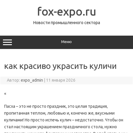
Перейти
к
fox-expo.ru
содержимому
Новости промышленного сектора
Меню
как красиво украсить куличи
Автор:
expo_admin
|
11 января 2026
«
Пасха – это не просто праздник, это целая традиция,
пропитанная теплом, любовью и, конечно же, вкусными
куличами! Но просто испечь кулич – недостаточно. Чтобы он
стал настоящим украшением праздничного стола, нужно