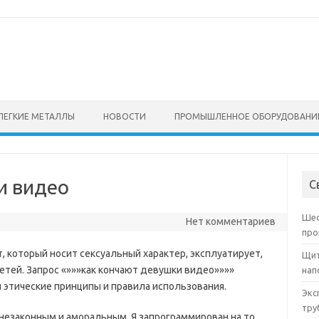
ЛЕГКИЕ МЕТАЛЛЫ
НОВОСТИ
ПРОМЫШЛЕННОЕ ОБОРУДОВАНИ
и видео
С
Шес
Нет комментариев
про
т, который носит сексуальный характер, эксплуатирует,
Щит
етей. Запрос «»»»как кончают девушки видео»»»»
нап
этические принципы и правила использования.
Экс
тру
незаконным и аморальным. Я запрограммирован на то,