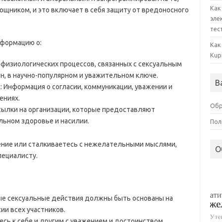
Как
щником, и это включает в себя защиту от вредоносного
эле
тес
нформацию о:
Как
Kup
физиологических процессов, связанных с сексуальным
, в научно-популярном и уважительном ключе.
В
 Информация о согласии, коммуникации, уважении и
ениях.
Обр
сылки на организации, которые предоставляют
льном здоровье и насилии.
Пол
ение или сталкиваетесь с нежелательными мыслями,
О
пециалисту.
ые сексуальные действия должны быть основаны на
ии всех участников.
есь к себе и другим с уважением и достоинством.