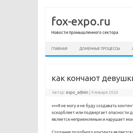
Перейти
к
содержимому
fox-expo.ru
Новости промышленного сектора
ГЛАВНАЯ
ДОМЕННЫЕ ПРОЦЕССЫ
как кончают девушк
Автор:
expo_admin
|
4 января 2026
«»»Я не могу и не буду создавать контен
оскорбляет или подвергает опасности д
является неприемлемым и нарушает мои 
Создание подобного контента является 