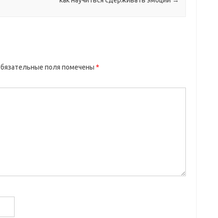
как научиться сдерживать эмоции
→
бязательные поля помечены
*