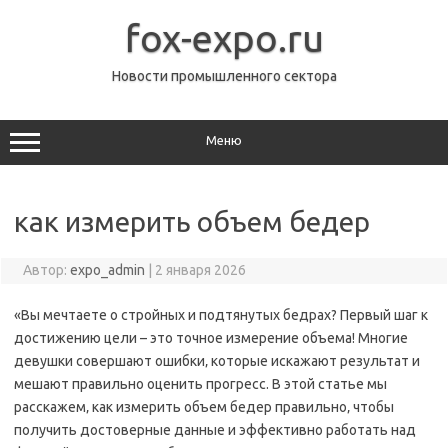
Перейти
к
fox-expo.ru
содержимому
Новости промышленного сектора
Меню
как измерить объем бедер
Автор:
expo_admin
|
2 января 2026
«Вы мечтаете о стройных и подтянутых бедрах? Первый шаг к
достижению цели – это точное измерение объема! Многие
девушки совершают ошибки‚ которые искажают результат и
мешают правильно оценить прогресс. В этой статье мы
расскажем‚ как измерить объем бедер правильно‚ чтобы
получить достоверные данные и эффективно работать над