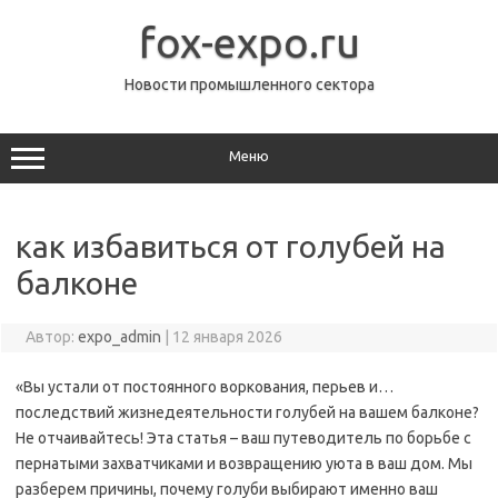
Перейти
к
fox-expo.ru
содержимому
Новости промышленного сектора
Меню
как избавиться от голубей на
балконе
Автор:
expo_admin
|
12 января 2026
«Вы устали от постоянного воркования, перьев и…
последствий жизнедеятельности голубей на вашем балконе?
Не отчаивайтесь! Эта статья – ваш путеводитель по борьбе с
пернатыми захватчиками и возвращению уюта в ваш дом. Мы
разберем причины, почему голуби выбирают именно ваш