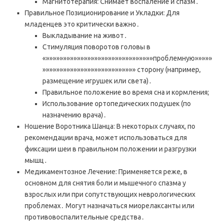
Магнитотерапия: Снимает воспаление и спазм․
Правильное Позиционирование и Укладки: Для
младенцев это критически важно․
Выкладывание на живот․
Стимуляция поворотов головы в
«»»»»»»»»»»»»»»»»»»»»»»»»»»»»»»»проблемную»»»»»
»»»»»»»»»»»»»»»»»»»»»»»»»»» сторону (например,
размещение игрушек или света)․
Правильное положение во время сна и кормления;
Использование ортопедических подушек (по
назначению врача)․
Ношение Воротника Шанца: В некоторых случаях, по
рекомендации врача, может использоваться для
фиксации шеи в правильном положении и разгрузки
мышц․
Медикаментозное Лечение: Применяется реже, в
основном для снятия боли и мышечного спазма у
взрослых или при сопутствующих неврологических
проблемах․ Могут назначаться миорелаксанты или
противовоспалительные средства․