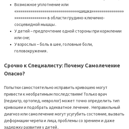
Возможное уплотнение или
«»»»»»»»»»»»»»»»»»»»»»»»»»»»»»»»шишка»»»»»»»»»»»»»»»»
»»»»»»»»»»»»»»»» в области грудино-ключично-
сосцевидной мышцы․
У детей – предпочтение одной стороны при кормлении
или сне;
У взрослых – боль в шее, головные боли,
головокружения․
Срочно к Специалисту: Почему Самолечение
Опасно?
Попытки самостоятельно исправить кривошею могут
привести к необратимым последствиям! Только врач
(педиатр, ортопед, невролог) может точно определить тип
кривошеи и подобрать адекватное лечение․ Неправильный
диагноз или самолечение могут усугубить состояние, вызвать
деформации черепа и лица, проблемы со зрением и даже
задержку развития у детей․