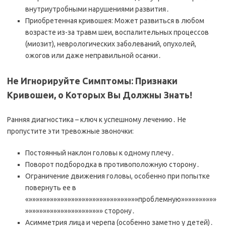
внутриутробными нарушениями развития․
Приобретенная кривошея: Может развиться в любом
возрасте из-за травм шеи, воспалительных процессов
(миозит), неврологических заболеваний, опухолей,
ожогов или даже неправильной осанки․
Не Игнорируйте Симптомы: Признаки
Кривошеи, о Которых Вы Должны Знать!
Ранняя диагностика – ключ к успешному лечению․ Не
пропустите эти тревожные звоночки:
Постоянный наклон головы к одному плечу․
Поворот подбородка в противоположную сторону․
Ограничение движения головы, особенно при попытке
повернуть ее в
«»»»»»»»»»»»»»»»»»»»»»»»»»»»»»»»проблемную»»»»»»»»»»
»»»»»»»»»»»»»»»»»»»»»» сторону․
Асимметрия лица и черепа (особенно заметно у детей)․