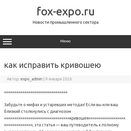
Перейти
к
fox-expo.ru
содержимому
Новости промышленного сектора
Меню
как исправить кривошею
Автор:
expo_admin
|
9 января 2026
«»»»»»»»»»»»»»»»»»»»»»»»»»»»»»»
Забудьте о мифах и устаревших методах! Если вы или ваш
близкий столкнулись с диагнозом
«»»»»»»»»»»»»»»»»»»»»»»»»»»»»»»»кривошея»»»»»»»»»»»»»»»»»»
»»»»»»»»»»»»»», эта статья — ваш путеводитель к полному