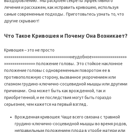
выздоровлению․ Мы раскроем секреты эффективного
лечения и расскажем, как исправить кривошею, используя
самые современные подходы․ Приготовьтесь узнать то, что
другие скрывают!
Что Такое Кривошея и Почему Она Возникает?
Кривошея – это не просто
«»»»»»»»»»»»»»»»»»»»»»»»»»»»»»»»неудобное»»»»»»»»»»»»»»»»»
»»»»»»»»»»»»»»» положение головы․ Это стойкое наклонное
положение головы с одновременным поворотом ее в
противоположную сторону, вызванное укорочением или
спазмом грудино-ключично-сосцевидной мышцы или другими
причинами․ Она может быть как врожденной, так и
приобретенной, и ее последствия могут быть гораздо
серьезнее, чем кажется на первый взгляд․
Врожденная кривошея: Чаще всего связана с травмой
грудино-ключично-сосцевидной мышцы во время родов,
неправильным положением плода в утробе матери или