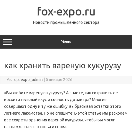
Перейти
к
fox-expo.ru
содержимому
Новости промышленного сектора
Меню
как хранить вареную кукурузу
Автор:
expo_admin
|
6 января 2026
«Вы любите вареную кукурузу? А знаете‚ как сохранить ее
восхитительный вкус и сочность до завтра? Многие
совершают одну и ту же ошибку‚ выбрасывая остатки этого
летнего лакомства. Но не спешите! В этой статье мы раскроем
все секреты хранения вареной кукурузы‚ чтобы вы могли
наслаждаться ею снова и снова.