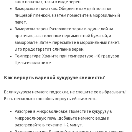
как в початках‚ так и в виде зерен.
Заморозка в початках: Оберните каждый початок
пищевой пленкой‚ а затем поместите в морозильный
пакет.
Заморозка зерен: Разложите зерна в один слой на
противне‚ застеленном пергаментной бумагой‚ и
заморозьте. Затем пересыпьте в морозильный пакет.
Это предотвратит слипание зерен.
Температура: Храните при температуре -18 градусов
Цельсия или ниже.
Как вернуть вареной кукурузе свежесть?
Если кукуруза немного подсохла‚ не спешите ее выбрасывать!
Есть несколько способов вернуть ей свежесть:
Разогрев в микроволновке: Поместите кукурузу в
микроволновую печь‚ добавьте немного воды и
разогревайте в течение 1-2 минут.
Разогрев на пару: Разогрейте кукурузу на пару в течение