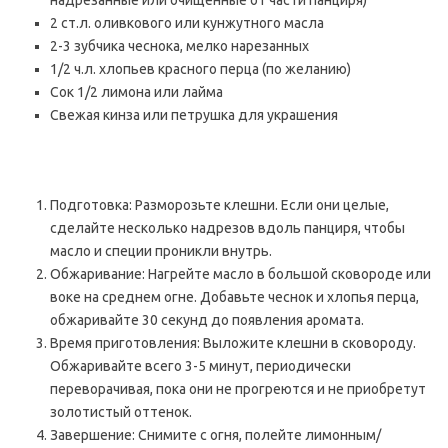
надрезанные или очищенные от части панциря)
2 ст.л. оливкового или кунжутного масла
2-3 зубчика чеснока, мелко нарезанных
1/2 ч.л. хлопьев красного перца (по желанию)
Сок 1/2 лимона или лайма
Свежая кинза или петрушка для украшения
Подготовка: Разморозьте клешни. Если они целые,
сделайте несколько надрезов вдоль панциря, чтобы
масло и специи проникли внутрь.
Обжаривание: Нагрейте масло в большой сковороде или
воке на среднем огне. Добавьте чеснок и хлопья перца,
обжаривайте 30 секунд до появления аромата.
Время приготовления: Выложите клешни в сковороду.
Обжаривайте всего 3-5 минут, периодически
переворачивая, пока они не прогреются и не приобретут
золотистый оттенок.
Завершение: Снимите с огня, полейте лимонным/