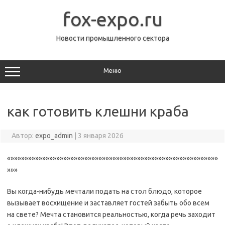
Перейти
к
fox-expo.ru
содержимому
Новости промышленного сектора
Меню
как готовить клешни краба
Автор:
expo_admin
|
3 января 2026
«»»»»»»»»»»»»»»»»»»»»»»»»»»»»»»»»»»»»»»»»»»»»»»»»»»»»»»»»»»»
»»»
Вы когда-нибудь мечтали подать на стол блюдо, которое
вызывает восхищение и заставляет гостей забыть обо всем
на свете? Мечта становится реальностью, когда речь заходит