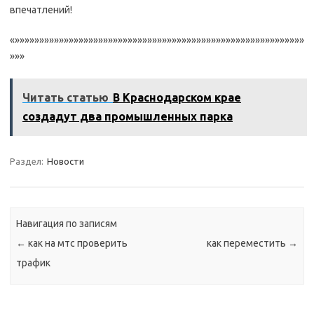
впечатлений!
«»»»»»»»»»»»»»»»»»»»»»»»»»»»»»»»»»»»»»»»»»»»»»»»»»»»»»»»»»»»
»»»
Читать статью
В Краснодарском крае
создадут два промышленных парка
Раздел:
Новости
Навигация по записям
←
как на мтс проверить
как переместить
→
трафик