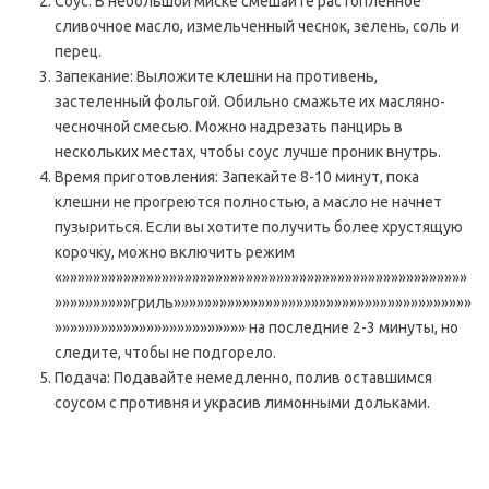
Соус: В небольшой миске смешайте растопленное
сливочное масло, измельченный чеснок, зелень, соль и
перец.
Запекание: Выложите клешни на противень,
застеленный фольгой. Обильно смажьте их масляно-
чесночной смесью. Можно надрезать панцирь в
нескольких местах, чтобы соус лучше проник внутрь.
Время приготовления: Запекайте 8-10 минут, пока
клешни не прогреются полностью, а масло не начнет
пузыриться. Если вы хотите получить более хрустящую
корочку, можно включить режим
«»»»»»»»»»»»»»»»»»»»»»»»»»»»»»»»»»»»»»»»»»»»»»»»»»»»»»
»»»»»»»»»»гриль»»»»»»»»»»»»»»»»»»»»»»»»»»»»»»»»»»»»»»»
»»»»»»»»»»»»»»»»»»»»»»»»» на последние 2-3 минуты, но
следите, чтобы не подгорело.
Подача: Подавайте немедленно, полив оставшимся
соусом с противня и украсив лимонными дольками.