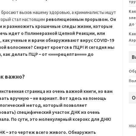
тру
Как
но бросают вызов нашему здоровью‚ а криминалисты ищут
эле
оторый стал настоящим
революционным прорывом. Он
до 
и и размножить крошечные следы жизни‚ которые
Речь идет о
Полимеразной Цепной Реакции‚ или
Как
 как ученые и врачи обнаруживают вирус COVID-19
Аэр
ой волосинке? Секрет кроется в ПЦР! И сегодня мы
м‚
как делать ПЦР – от «»»»рецепта»»»» до
В
Обр
ак важно?
По
инственная страница из очень важной книги‚ но вам
О
ать вручную – не вариант. Вот здесь на помощь
логический метод‚ который позволяет
овать) специфический участок ДНК из очень
ала. По сути‚ это
молекулярный ксерокс для ДНК!
НК – это чертеж всего живого. Обнаружить