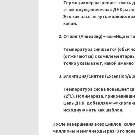
Термоциклер нагревает смесь до
этом
двухцепочечная ДНК распл
Это как расстегнуть молнию: к
копии.
Отжиг (Annealing) – «»»»Ищем то
Температура снижается (обычно 
(отжигаются) с комплементарны
точно указывают‚ какой именно 
Элонгация/Синтез (Extension/Elo
Температура снова повышается
72°C). Полимераза‚ прикрепивши
цепь ДНК‚ добавляя «»»»кирпичи
исходную нить как шаблон.
После завершения всех циклов‚ кол
миллионы и миллиарды раз! Это поз