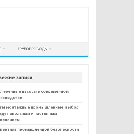
Е
ТРУБОПРОВОДЫ
вежие записи
стеренные насосы в современном
оизводстве
ты монтажные промышленные: выбор
жду напольным и настенным
полнением
спертиза промышленной безопасности