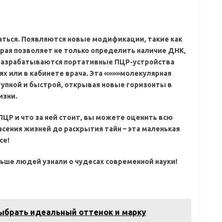
ться. Появляются новые модификации‚ такие как
орая позволяет не только определить наличие ДНК‚
. Разрабатываются портативные ПЦР-устройства
ях или в кабинете врача. Эта «»»»молекулярная
тупной и быстрой‚ открывая новые горизонты в
изни.
ПЦР и что за ней стоит‚ вы можете оценить всю
пасения жизней до раскрытия тайн – эта маленькая
се!
ьше людей узнали о чудесах современной науки!
выбрать идеальный оттенок и марку