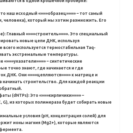
шиваются в одной крошечной пробирке:
Это наш исходный «»»»образец»»»» – тот самый
и‚ человека)‚ который мы хотим размножить. Его
e): Главный «»»»строитель»»»». Это специальный
ировать новые цепи ДНК‚ используя
е всего используется
термостабильная Taq-
ивать экстремальные температуры.
ие «»»»указатели»»»» – синтетические
ые точно знают‚ где начинается и где
ток ДНК. Они «»»»цепляются»»»» к матрице и
 начинать строительство. Для каждой реакции
 обратный.
ты (dNTPs): Это «»»»кирпичики»»»» –
C‚ G)‚ из которых полимераза будет собирать новые
имальные условия (pH‚ концентрация солей) для
ржит ионы магния (Mg2+)‚ которые являются
фермента.