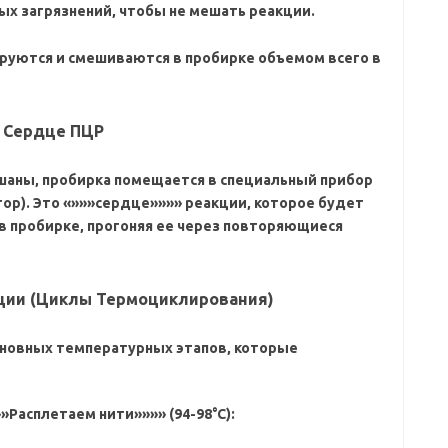
ых загрязнений‚ чтобы не мешать реакции.
руются и смешиваются в пробирке объемом всего в
– Сердце ПЦР
ешаны‚ пробирка помещается в специальный прибор
р). Это «»»»сердце»»»» реакции‚ которое будет
в пробирке‚ прогоняя ее через повторяющиеся
кции (Циклы Термоциклирования)
сновных температурных этапов‚ которые
»»Расплетаем нити»»»» (94-98°C):