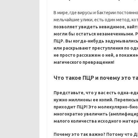
В мире‚ где вирусы и бактерии постоян
мельчайшие улики‚ есть один метод‚ к
позволяет увидеть невидимое‚ найт
могли бы остаться незамеченными. 
ПЦР. Вы когда-нибудь задумывались‚
или раскрывают преступления по одн
не просто расскажем о ней‚ а покаже
магического превращения!
Что такое ПЦР и почему это т
Представьте‚ что у вас есть одна-ед
нужно миллионы ее копий. Переписыв
приходит ПЦР! Это молекулярно-био
многократно увеличить (амплифицир
малого количества исходного матери
Почему это так важно? Потому что Д