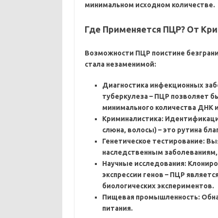
минимальном исходном количестве.
Где Применяется ПЦР? От Кр
Возможности ПЦР поистине безгранич
стала незаменимой:
Диагностика инфекционных забо
туберкулеза – ПЦР позволяет б
минимального количества ДНК и
Криминалистика: Идентификаци
слюна‚ волосы) – это рутина бл
Генетическое тестирование: Вы
наследственным заболеваниям‚
Научные исследования: Клониро
экспрессии генов – ПЦР являет
биологических экспериментов.
Пищевая промышленность: Обна
питания.