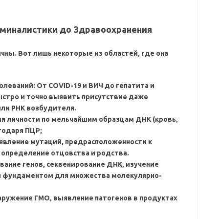
иминалистики до Здравоохранения
ны. Вот лишь некоторые из областей‚ где она
леваний: От COVID-19 и ВИЧ до гепатита и
ыстро и точно выявить присутствие даже
ли РНК возбудителя.
я личности по мельчайшим образцам ДНК (кровь‚
агодаря ПЦР;
явление мутаций‚ предрасположенности к
 определение отцовства и родства.
вание генов‚ секвенирование ДНК‚ изучение
ся фундаментом для множества молекулярно-
ружение ГМО‚ выявление патогенов в продуктах