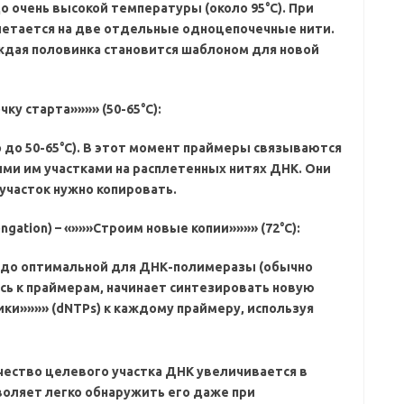
 очень высокой температуры (около 95°C). При
етается на две отдельные одноцепочечные нити.
аждая половинка становится шаблоном для новой
чку старта»»»» (50-65°C):
до 50-65°C). В этот момент
праймеры связываются
ми им участками на расплетенных нитях ДНК. Они
участок нужно копировать.
ngation) – «»»»Строим новые копии»»»» (72°C):
 до оптимальной для ДНК-полимеразы (обычно
сь к праймерам‚ начинает
синтезировать новую
ки»»»» (dNTPs) к каждому праймеру‚ используя
ичество целевого участка ДНК увеличивается
в
воляет легко обнаружить его даже при