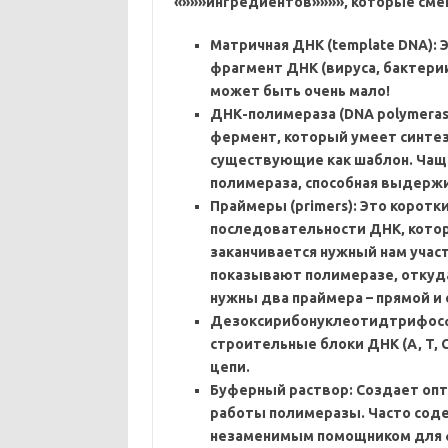
«»»»ингредиентов»»»»‚ которые сме
Матричная ДНК (template DNA): 
фрагмент ДНК (вируса‚ бактери
может быть очень мало!
ДНК-полимераза (DNA polymeras
фермент‚ который умеет синтез
существующие как шаблон. Чащ
полимераза‚ способная выдерж
Праймеры (primers): Это коротк
последовательности ДНК‚ котор
заканчивается нужный нам учас
показывают полимеразе‚ откуда
нужны два праймера – прямой и
Дезоксирибонуклеотидтрифосфа
строительные блоки ДНК (A‚ T‚ 
цепи.
Буферный раствор: Создает опт
работы полимеразы. Часто соде
незаменимым помощником для 