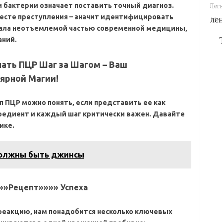
 бактерии означает поставить точный диагноз.
есте преступления – значит идентифицировать
тала
неотъемлемой частью современной медицины‚
аний.
ать ПЦР Шаг за Шагом – Ваш
ярной Магии!
п ПЦР можно понять‚ если представить ее как
редиент и каждый шаг критически важен. Давайте
ике.
должны быть джинсы
»»Рецепт»»»» Успеха
реакцию‚ нам понадобится несколько ключевых