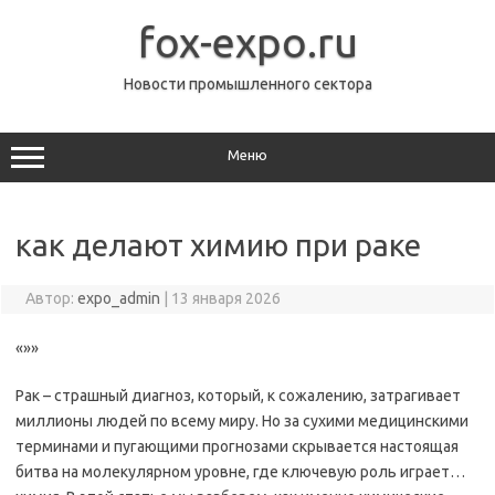
Перейти
к
fox-expo.ru
содержимому
Новости промышленного сектора
Меню
как делают химию при раке
Автор:
expo_admin
|
13 января 2026
«»»
Рак – страшный диагноз, который, к сожалению, затрагивает
миллионы людей по всему миру. Но за сухими медицинскими
терминами и пугающими прогнозами скрывается настоящая
битва на молекулярном уровне, где ключевую роль играет…