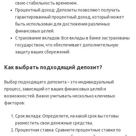
свою стабильность временем.
Процентный доход: Депозиты позволяют получать
гарантированный процентный доход, который может
быть использован для достижения различных
финансовых целей.
Страхование вкладов: Все вклады в банке застрахованы
государством, что обеспечивает дополнительную
защиту ваших сбережений.
Как выбрать подходящий депозит?
Выбор подходящего депозита – это индивидуальный
процесс, зависящий от ваших финансовых целей и
возможностей. Важно учитывать несколько ключевых
факторов:
Срок вклада: Определите, на какой срок вы готовы
разместить свои денежные средства.
Процентная ставка: Сравните процентные ставки по