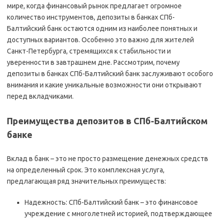
мире, когда финансовый рынок предлагает огромное
количество инструментов, депозиты в банках СПб-
Балтийский банк остаются одним из наиболее понятных и
доступных вариантов. Особенно это важно для жителей
Санкт-Петербурга, стремящихся к стабильности и
уверенности в завтрашнем дне. Рассмотрим, почему
депозиты в банках СПб-Балтийский банк заслуживают особого
внимания и какие уникальные возможности они открывают
перед вкладчиками.
Преимущества депозитов в СПб-Балтийском
банке
Вклад в банк – это не просто размещение денежных средств
на определенный срок. Это комплексная услуга,
предлагающая ряд значительных преимуществ:
Надежность: СПб-Балтийский банк – это финансовое
учреждение с многолетней историей, подтверждающее