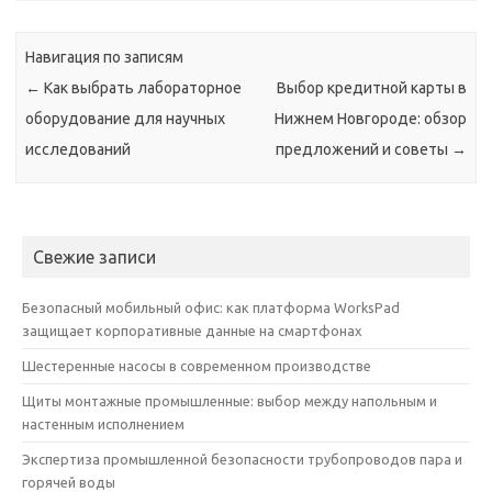
Навигация по записям
←
Как выбрать лабораторное
Выбор кредитной карты в
оборудование для научных
Нижнем Новгороде: обзор
исследований
предложений и советы
→
Свежие записи
Безопасный мобильный офис: как платформа WorksPad
защищает корпоративные данные на смартфонах
Шестеренные насосы в современном производстве
Щиты монтажные промышленные: выбор между напольным и
настенным исполнением
Экспертиза промышленной безопасности трубопроводов пара и
горячей воды