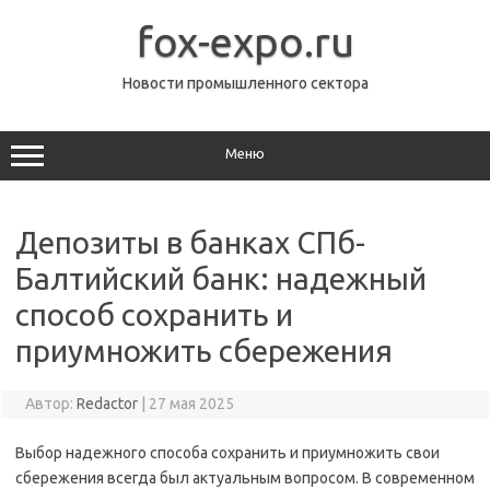
Перейти
к
fox-expo.ru
содержимому
Новости промышленного сектора
Меню
Депозиты в банках СПб-
Балтийский банк: надежный
способ сохранить и
приумножить сбережения
Автор:
Redactor
|
27 мая 2025
Выбор надежного способа сохранить и приумножить свои
сбережения всегда был актуальным вопросом. В современном