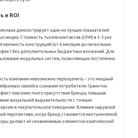
ь и ROI
реклама демонстрирует один из лучших показателей
х медиа. Стоимость тысячи контактов (CPM) в 3-5 раз
говечность конструкций (от 6 месяцев до нескольких
эффект без дополнительных бюджетных вложений. Для
льзование модульных систем, позволяющих постепенно
ость компании невозможно переоценить – это мощный
йронных связей в сознании потребителя. Грамотно
фект повсеместного присутствия бренда, повышая
тание визуальной выразительности с точным
версию в покупательское поведение. Влияние наружной
ной перспективе, когда бренд становится неотъемлемой
кторы делают её незаменимым элементом комплексной