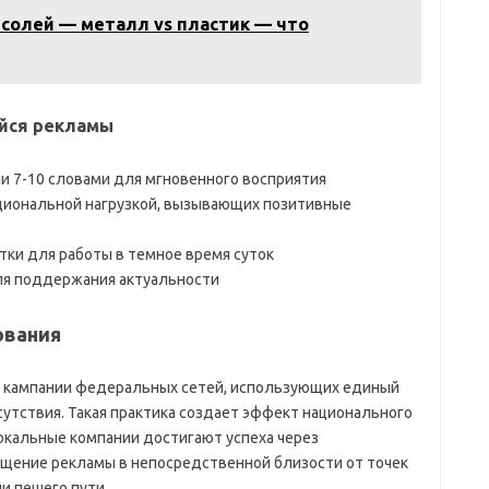
солей — металл vs пластик — что
йся рекламы
и 7-10 словами для мгновенного восприятия
циональной нагрузкой, вызывающих позитивные
ки для работы в темное время суток
ля поддержания актуальности
ования
 кампании федеральных сетей, использующих единый
сутствия. Такая практика создает эффект национального
Локальные компании достигают успеха через
ещение рекламы в непосредственной близости от точек
и пешего пути.