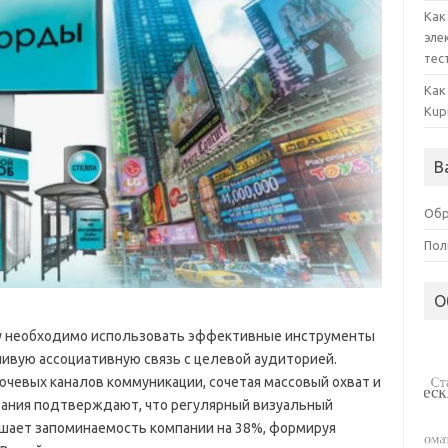
Как
эле
тес
Как
Kup
В
Обр
Пол
О
су необходимо использовать эффективные инструменты
ивую ассоциативную связь с целевой аудиторией.
ючевых каналов коммуникации, сочетая массовый охват и
ания подтверждают, что регулярный визуальный
шает запоминаемость компании на 38%, формируя