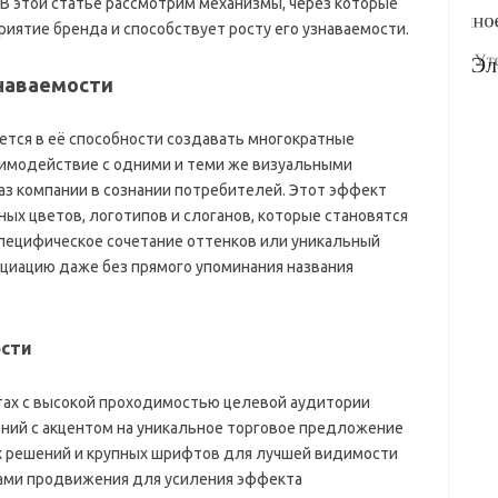
 В этой статье рассмотрим механизмы, через которые
иятие бренда и способствует росту его узнаваемости.
наваемости
ется в её способности создавать многократные
аимодействие с одними и теми же визуальными
з компании в сознании потребителей. Этот эффект
ых цветов, логотипов и слоганов, которые становятся
специфическое сочетание оттенков или уникальный
циацию даже без прямого упоминания названия
сти
тах с высокой проходимостью целевой аудитории
ний с акцентом на уникальное торговое предложение
 решений и крупных шрифтов для лучшей видимости
ами продвижения для усиления эффекта