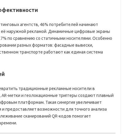
эффективности
тинговых агентств, 46% потребителей начинают
с её наружной рекламой. Динамичные цифровые экраны
27% по сравнению со статичными носителями. Особенно
ровании разных форматов: фасадные вывески,
ственном транспорте работают как единая система
ей
евратить традиционные рекламные носители в
, AR-метки и геолокационные триггеры создают плавный
ифровым платформам. Такая синергия увеличивает
 и предоставляет возможности для точного анализа
слеживание сканирований QR-кодов помогает
времени.