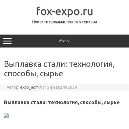
Перейти
к
fox-expo.ru
содержимому
Новости промышленного сектора
Меню
Выплавка стали: технология,
способы, сырье
Автор:
expo_admin
|
15 февраля 2024
Выплавка стали: технология, способы, сырье