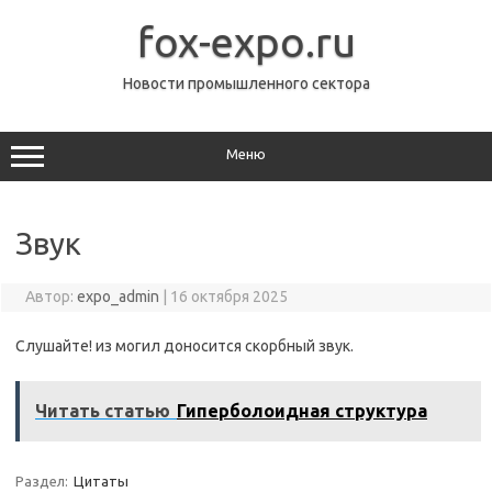
Перейти
к
fox-expo.ru
содержимому
Новости промышленного сектора
Меню
Звук
Автор:
expo_admin
|
16 октября 2025
Слушайте! из могил доносится скорбный звук.
Читать статью
Гиперболоидная структура
Раздел:
Цитаты