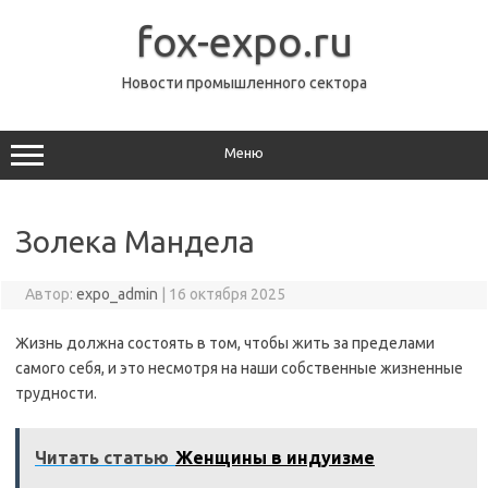
Перейти
к
fox-expo.ru
содержимому
Новости промышленного сектора
Меню
Золека Мандела
Автор:
expo_admin
|
16 октября 2025
Жизнь должна состоять в том, чтобы жить за пределами
самого себя, и это несмотря на наши собственные жизненные
трудности.
Читать статью
Женщины в индуизме