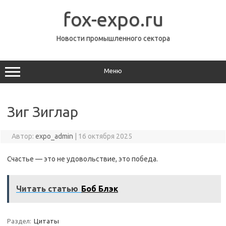
Перейти
к
fox-expo.ru
содержимому
Новости промышленного сектора
Меню
Зиг Зиглар
Автор:
expo_admin
|
16 октября 2025
Счастье — это не удовольствие, это победа.
Читать статью
Боб Блэк
Раздел:
Цитаты