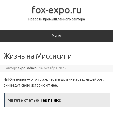
Перейти
к
fox-expo.ru
содержимому
Новости промышленного сектора
Меню
Жизнь на Миссисипи
Автор:
expo_admin
|
16 октября 2025
На Юге война — это то же, что и в других местах нашей эры;
они ведут свою историю от нее.
Читать статью
Гарт Никс