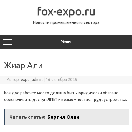
Перейти
к
fox-expo.ru
содержимому
Новости промышленного сектора
Меню
Жиар Али
Автор:
expo_admin
|
16 октября 2025
Каждое рабочее место должно быть юридически обязано
обеспечивать доступ ЛГБТ к возможностям трудоустройства.
Читать статью
Бертил Олин