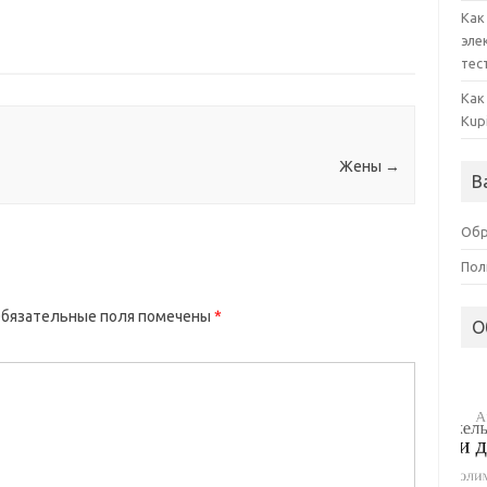
Как
эле
тес
Как
Kup
Жены
→
В
Обр
Пол
бязательные поля помечены
*
О