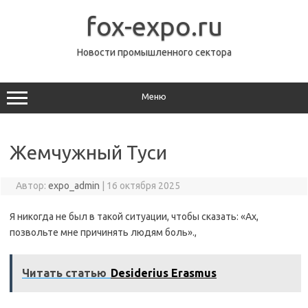
Перейти
к
fox-expo.ru
содержимому
Новости промышленного сектора
Меню
Жемчужный Туси
Автор:
expo_admin
|
16 октября 2025
Я никогда не был в такой ситуации, чтобы сказать: «Ах,
позвольте мне причинять людям боль».,
Читать статью
Desiderius Erasmus