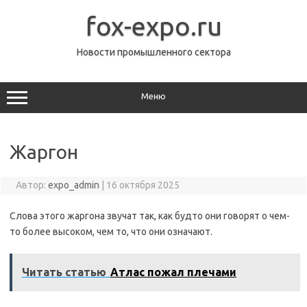
Перейти
к
fox-expo.ru
содержимому
Новости промышленного сектора
Меню
Жаргон
Автор:
expo_admin
|
16 октября 2025
Слова этого жаргона звучат так, как будто они говорят о чем-
то более высоком, чем то, что они означают.
Читать статью
Атлас пожал плечами