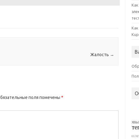
Как
эле
тес
Как
Kup
В
Жалость
→
Обр
Пол
О
бязательные поля помечены
*