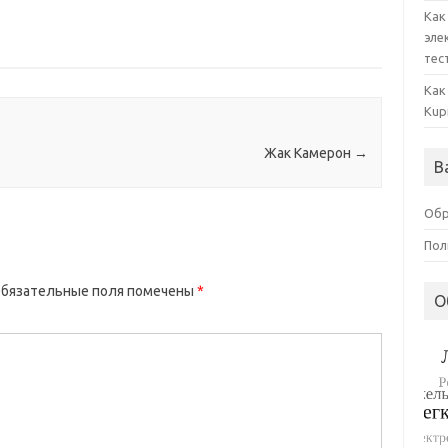
Как
эле
тес
Как
Kup
Жак Камерон
→
В
Обр
Пол
бязательные поля помечены
*
О