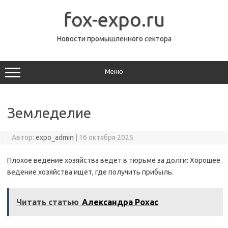
Перейти
к
fox-expo.ru
содержимому
Новости промышленного сектора
Меню
Земледелие
Автор:
expo_admin
|
16 октября 2025
Плохое ведение хозяйства ведет в тюрьме за долги: Хорошее
ведение хозяйства ищет, где получить прибыль.
Читать статью
Александра Рохас