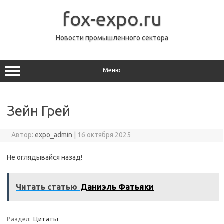
Перейти
к
fox-expo.ru
содержимому
Новости промышленного сектора
Меню
Зейн Грей
Автор:
expo_admin
|
16 октября 2025
Не оглядывайся назад!
Читать статью
Даниэль Фатьяки
Раздел:
Цитаты