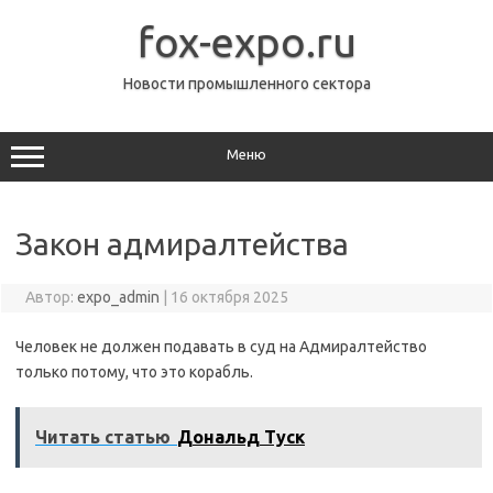
Перейти
к
fox-expo.ru
содержимому
Новости промышленного сектора
Меню
Закон адмиралтейства
Автор:
expo_admin
|
16 октября 2025
Человек не должен подавать в суд на Адмиралтейство
только потому, что это корабль.
Читать статью
Дональд Туск