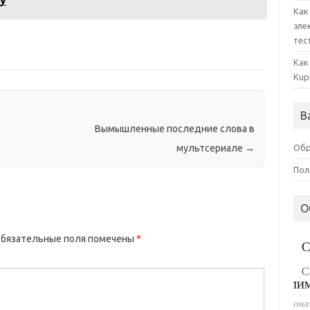
у
Как
эле
тес
Как
Kup
В
Вымышленные последние слова в
Обр
мультсериале
→
Пол
О
бязательные поля помечены
*