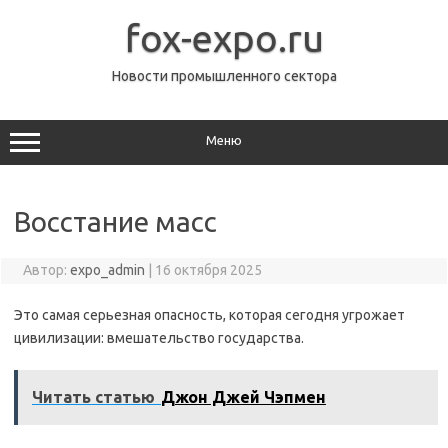
Перейти
к
fox-expo.ru
содержимому
Новости промышленного сектора
Меню
Восстание масс
Автор:
expo_admin
|
16 октября 2025
Это самая серьезная опасность, которая сегодня угрожает
цивилизации: вмешательство государства.
Читать статью
Джон Джей Чэпмен