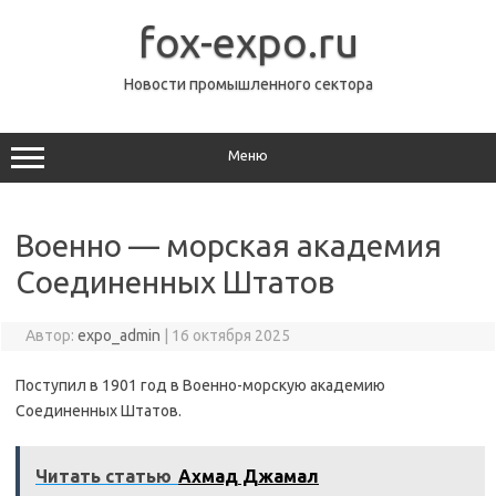
Перейти
к
fox-expo.ru
содержимому
Новости промышленного сектора
Меню
Военно — морская академия
Соединенных Штатов
Автор:
expo_admin
|
16 октября 2025
Поступил в 1901 год в Военно-морскую академию
Соединенных Штатов.
Читать статью
Ахмад Джамал