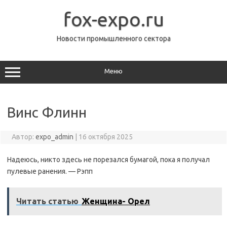
Перейти
к
fox-expo.ru
содержимому
Новости промышленного сектора
Меню
Винс Флинн
Автор:
expo_admin
|
16 октября 2025
Надеюсь, никто здесь не порезался бумагой, пока я получал
пулевые ранения. — Рэпп
Читать статью
Женщина- Орел