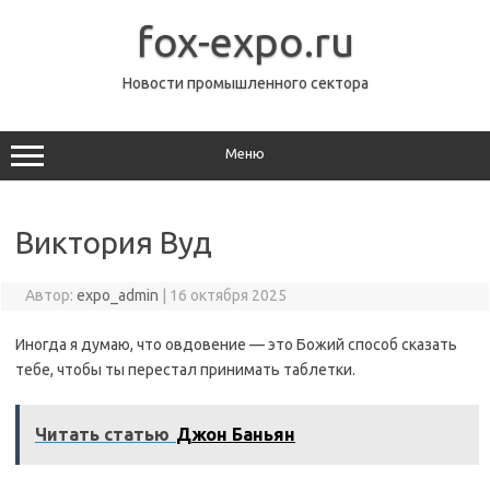
Перейти
к
fox-expo.ru
содержимому
Новости промышленного сектора
Меню
Виктория Вуд
Автор:
expo_admin
|
16 октября 2025
Иногда я думаю, что овдовение — это Божий способ сказать
тебе, чтобы ты перестал принимать таблетки.
Читать статью
Джон Баньян