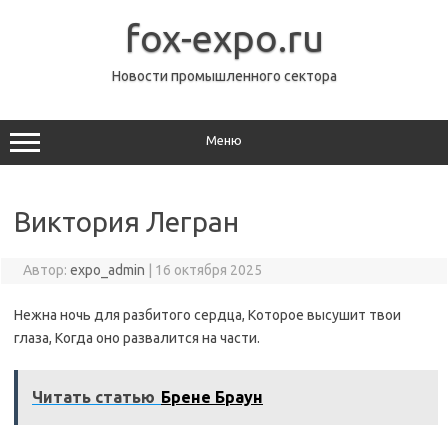
Перейти
к
fox-expo.ru
содержимому
Новости промышленного сектора
Меню
Виктория Легран
Автор:
expo_admin
|
16 октября 2025
Нежна ночь для разбитого сердца, Которое высушит твои
глаза, Когда оно развалится на части.
Читать статью
Брене Браун