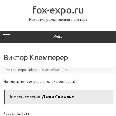
Перейти
к
fox-expo.ru
содержимому
Новости промышленного сектора
Меню
Виктор Клемперер
Автор:
expo_admin
|
16 октября 2025
Но здесь нет vox populi, только voci populi.
Читать статью
Джин Симмонс
Раздел:
Цитаты