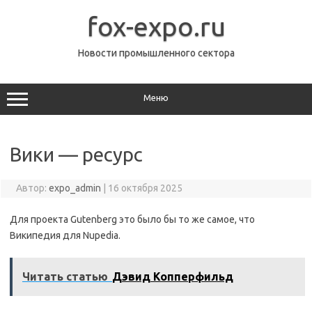
Перейти
к
fox-expo.ru
содержимому
Новости промышленного сектора
Меню
Вики — ресурс
Автор:
expo_admin
|
16 октября 2025
Для проекта Gutenberg это было бы то же самое, что
Википедия для Nupedia.
Читать статью
Дэвид Копперфильд